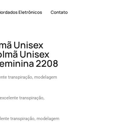
Bordados Eletrônicos
Contato
lmã Unisex
olmã Unisex
Feminina 2208
ente transpiração, modelagem
xcelente transpiração,
lente transpiração, modelagem