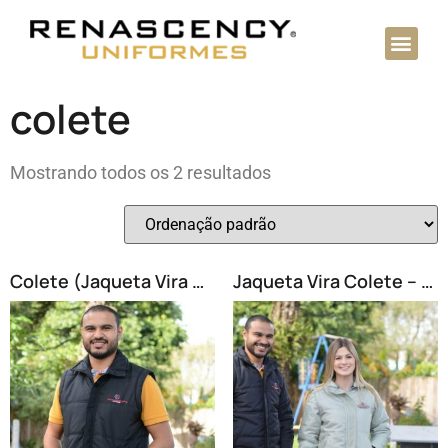
Bordados Eletrônicos
colete
Mostrando todos os 2 resultados
Colete (Jaqueta Vira Colete) Masculina 2103
Jaqueta Vira Colete – Masculina 2103 e Feminina 2129