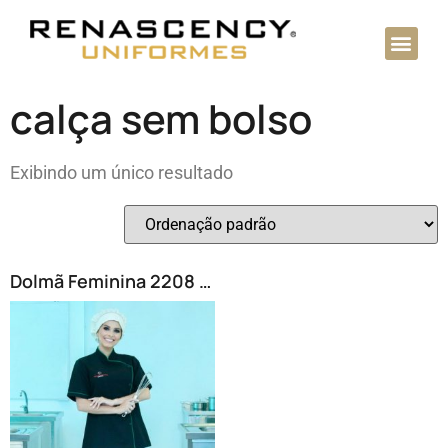
Bordados Eletrônicos
calça sem bolso
Exibindo um único resultado
Dolmã Feminina 2208 e Touca 2406